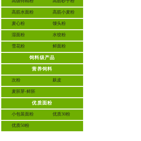
高级特精粉
高筋砂子粉
高筋水面粉
高筋小麦粉
麦心粉
馒头粉
湿面粉
水饺粉
雪花粉
鲜面粉
饲料级产品
营养饲料
次粉
麸皮
麦胚芽-鲜胚
优质面粉
小包装面粉
优质30粉
优质50粉