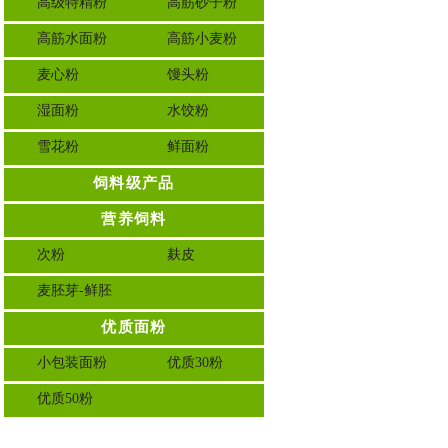
高级特精粉
高筋砂子粉
高筋水面粉
高筋小麦粉
麦心粉
馒头粉
湿面粉
水饺粉
雪花粉
鲜面粉
饲料级产品
营养饲料
次粉
麸皮
麦胚芽-鲜胚
优质面粉
小包装面粉
优质30粉
优质50粉