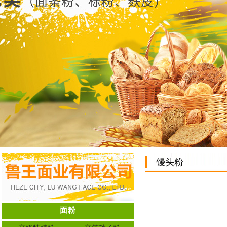
馒头粉
面粉