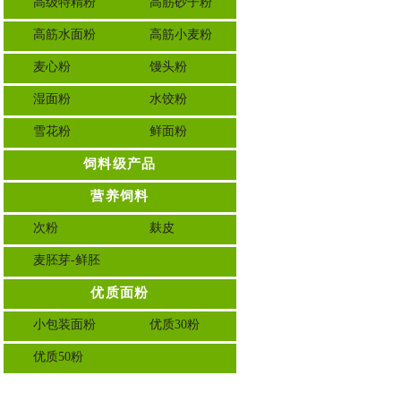
高级特精粉
高筋砂子粉
高筋水面粉
高筋小麦粉
麦心粉
馒头粉
湿面粉
水饺粉
雪花粉
鲜面粉
饲料级产品
营养饲料
次粉
麸皮
麦胚芽-鲜胚
优质面粉
小包装面粉
优质30粉
优质50粉