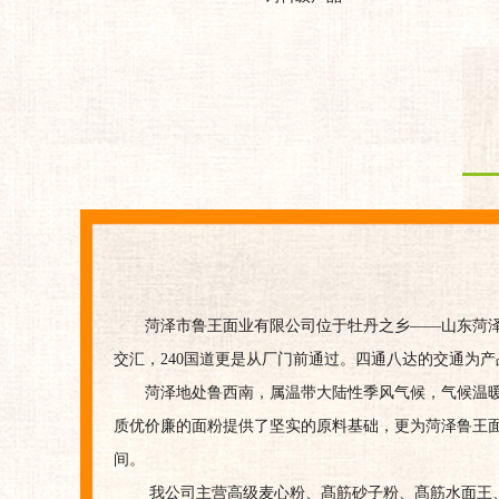
菏泽市鲁王面业有限公司位于牡丹之乡——山东菏泽
交汇，240国道更是从厂门前通过。四通八达的交通为
菏泽地处鲁西南，属温带大陆性季风气候，气候温暖
质优价廉的面粉提供了坚实的原料基础，更为菏泽鲁王
间。
我公司主营高级麦心粉、髙筋砂子粉、髙筋水面王、