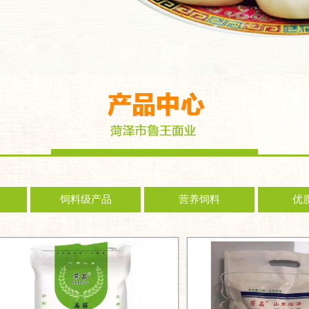
饲料级产品
营养饲料
优